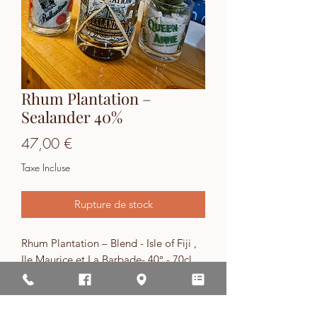
Rhum Plantation –
Sealander 40%
Prix
47,00 €
Taxe Incluse
Rupture de stock
Rhum Plantation – Blend - Isle of Fiji ,
Ile Maurice et La Barbade- 40° - 70cl
Site de vente d'alcool interdit aux moins de 18