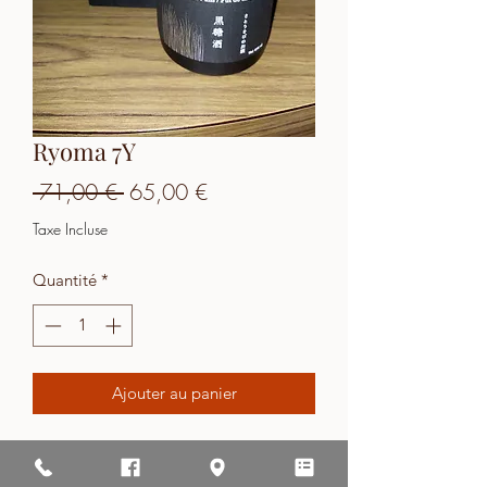
Ryoma 7Y
Prix
Prix
 71,00 € 
65,00 €
original
promotionnel
Taxe Incluse
Quantité
*
Ajouter au panier
Ryoma 7Y - 40° - 70cl