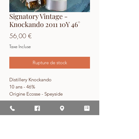
Signatory Vintage -
Knockando 2011 10Y 46°
Prix
56,00 €
Taxe Incluse
Rupture de stock
Distillery Knockando
10 ans - 46%
Origine Ecosse - Speyside
Type Single Malt Scotch Whisky
Embouteilleur Signatory
Série: The Un-Chillfiltered Collection
Site de vente d'alcool interdit aux moins de 18
ans !