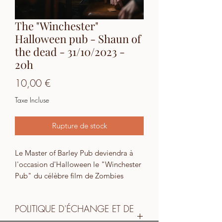
The "Winchester"
Halloween pub - Shaun of
the dead - 31/10/2023 -
20h
Prix
10,00 €
Taxe Incluse
Rupture de stock
Le Master of Barley Pub deviendra à
l'occasion d'Halloween le "Winchester
Pub" du célèbre film de Zombies
"Shaun of the Dead". À cette occasion,
nous reprenons notre concept de bar à
POLITIQUE D'ÉCHANGE ET DE
spiritueux éphémère.