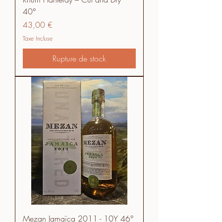
40°
Prix
43,00 €
Taxe Incluse
Rupture de stock
Mezan Jamaïca 2011 - 10Y 46°