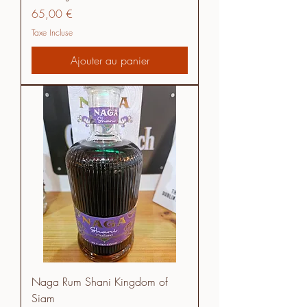
Prix
65,00 €
Taxe Incluse
Ajouter au panier
Naga Rum Shani Kingdom of
Siam