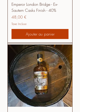
Emperor London Bridge - Ex-
Sautern Casks Finish - 40%
Prix
48,00 €
Taxe Incluse
Ajouter au panier