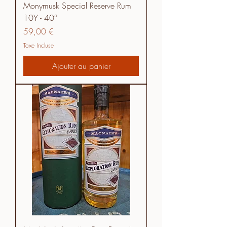
Monymusk Special Reserve Rum
10Y - 40°
Prix
59,00 €
Taxe Incluse
Ajouter au panier